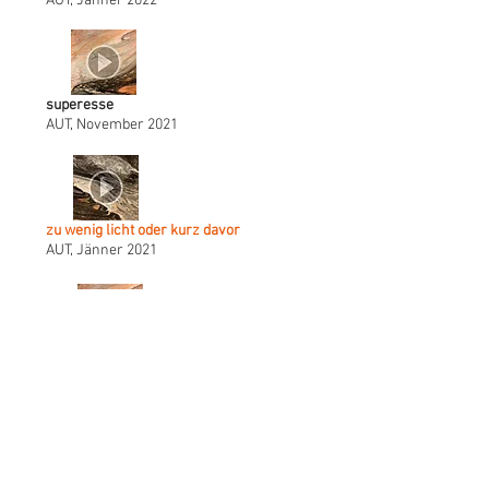
AUT, Jänner 2022
superesse
AUT, November 2021
zu wenig licht oder kurz davor
AUT, Jänner 2021
[chch:rrr]
AUT, Dezember 2020
arge jahrge