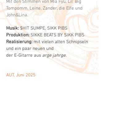
Mit den Stimmen von Mia Fyu, Lil' Big
Tompomm, Leine, Zander, die Elfe und
John&Lina.
Musik:
$HIT SUMPE, SIKK PIBS
Produktion:
SIKKE BEATS BY SIKK PIBS
Realisierung:
mit vielen alten Schnipseln
und ein paar neuen und
der E-Gitarre aus
arge jahrge
.
AUT, Juni 2025
.
Back to
𝕊𝕠𝕦𝕟𝕕