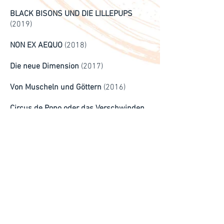
BLACK BISONS UND DIE LILLEPUPS
(2019)
NON EX AEQUO
(2018)
Die neue Dimension
(2017)
Von Muscheln und Göttern
(2016)
Circus de Popo oder das Verschwinden
der wilden Bestien
(2015)
Lang lache der König
(2014)